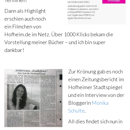
Terminen!
Dann als Highlight
erschien auch noch
ein Filmchen von
Hofheim.de im Netz. Über 1000 Klicks bekam die
Vorstellung meiner Bücher – und ich bin super
dankbar!
.
Zur Krönung gab es noch
einen Zeitungsbericht im
Hofheimer Stadtspiegel
und ein Interview von der
Bloggerin
Monika
Schulte
.
All dies findet sich nun in