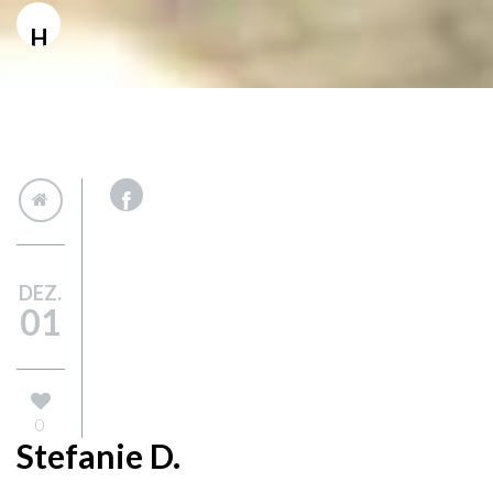
H
DEZ.
01
0
Stefanie D.